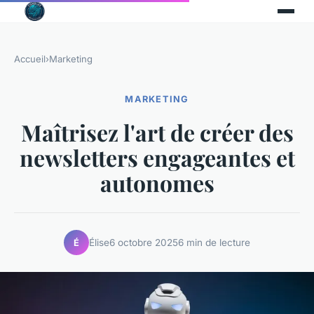
Accueil
›
Marketing
MARKETING
Maîtrisez l'art de créer des
newsletters engageantes et
autonomes
Élise
6 octobre 2025
6 min de lecture
É