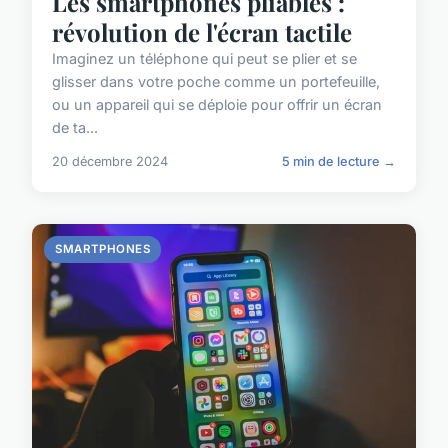
Les smartphones pliables :
révolution de l'écran tactile
Imaginez un téléphone qui peut se plier et se
glisser dans votre poche comme un portefeuille,
ou un appareil qui se déploie pour offrir un écran
de ta...
20 décembre 2024
5 min de lecture →
SMARTPHONES