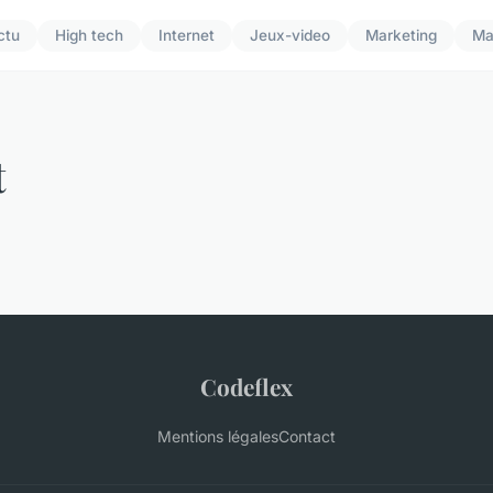
ctu
High tech
Internet
Jeux-video
Marketing
Ma
t
Codeflex
Mentions légales
Contact