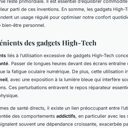
échie reste primordiale. Il est essentiel d’équilibrer commodit
illeur parti de ces inventions. En somme, les gadgets High-
andent un usage régulé pour optimiser notre confort quotidi
 bien-être personnel.
énients des gadgets High-Tech
nts
liés à l’utilisation excessive de gadgets High-Tech conce
anté
. Passer de longues heures devant des écrans entraîne
que la fatigue oculaire numérique. De plus, cette utilisation i
meil
, avec une exposition à la lumière bleue qui interfère s
ns. Ces perturbations entravent le repos réparateur essenti
physique.
mes de santé directs, il existe un lien préoccupant entre l’uti
montée des comportements
addictifs
, en particulier avec le
s signalent souvent une dépendance croissante, exacerbée pa