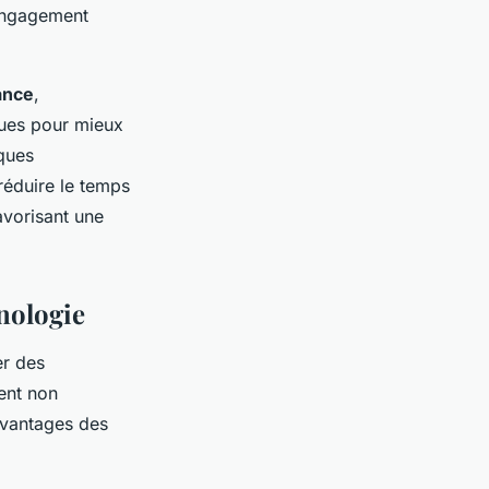
’engagement
ance
,
ques pour mieux
iques
réduire le temps
avorisant une
hnologie
er des
ent non
avantages des