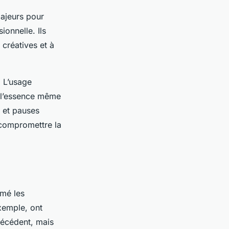
ajeurs pour
ionnelle. Ils
 créatives et à
. L’usage
à l’essence même
e et pauses
 compromettre la
rmé les
xemple, ont
récédent, mais