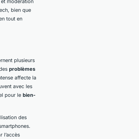
é et modération
Tech, bien que
en tout en
rnent plusieurs
 des
problèmes
ntense affecte la
ouvent avec les
el pour le
bien-
lisation des
s smartphones.
r l’accès