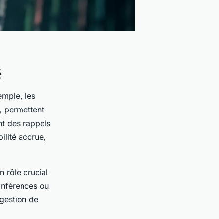
é
emple, les
, permettent
nt des rappels
bilité accrue,
n rôle crucial
conférences ou
 gestion de