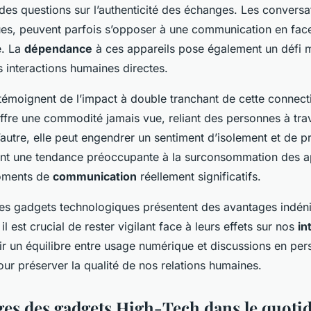
des questions sur l’authenticité des échanges. Les conversat
ues, peuvent parfois s’opposer à une communication en face
e. La
dépendance
à ces appareils pose également un défi m
 interactions humaines directes.
 témoignent de l’impact à double tranchant de cette connecti
offre une commodité jamais vue, reliant des personnes à tra
’autre, elle peut engendrer un sentiment d’isolement et de p
ent une tendance préoccupante à la surconsommation des ap
moments de
communication
réellement significatifs.
 les gadgets technologiques présentent des avantages indén
il est crucial de rester vigilant face à leurs effets sur nos
in
lir un équilibre entre usage numérique et discussions en pe
ur préserver la qualité de nos relations humaines.
ges des gadgets High-Tech dans le quoti