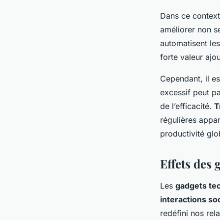
Dans ce context
améliorer non se
automatisent les
forte valeur ajo
Cependant, il es
excessif peut p
de l’efficacité.
T
régulières appa
productivité glo
Effets des 
Les
gadgets te
interactions so
redéfini nos rel