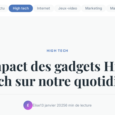
ctu
High tech
Internet
Jeux-video
Marketing
Ma
HIGH TECH
mpact des gadgets H
ch sur notre quotid
Élise
13 janvier 2025
6 min de lecture
É