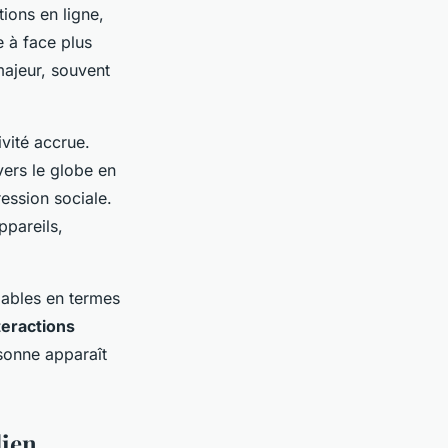
ions en ligne,
 à face plus
ajeur, souvent
vité accrue.
vers le globe en
ression sociale.
pareils,
iables en termes
teractions
rsonne apparaît
dien